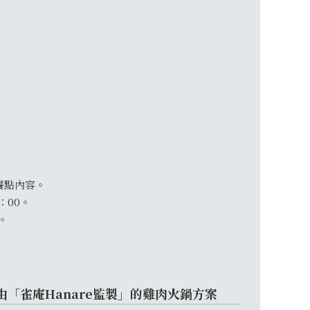
餐點內容。
：00。
。
】由「雀庵Hanare監製」的雞肉火鍋方案