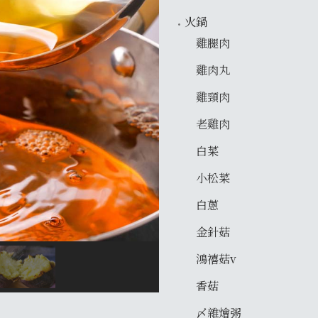
火鍋
雞腿肉
雞肉丸
雞頸肉
老雞肉
白菜
小松菜
白蔥
金針菇
鴻禧菇v
香菇
〆雜燴粥