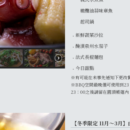
橄欖油蒜味章魚
起司鍋
新鮮蔬菜沙拉
醃漬泉州水茄子
法式長棍麵包
今日甜點
※有可能在未事先通知下更改
※BBQ空間最晚僅可使用到23
23：00之後請留在圓頂帳篷內
【冬季限定 11月～3月